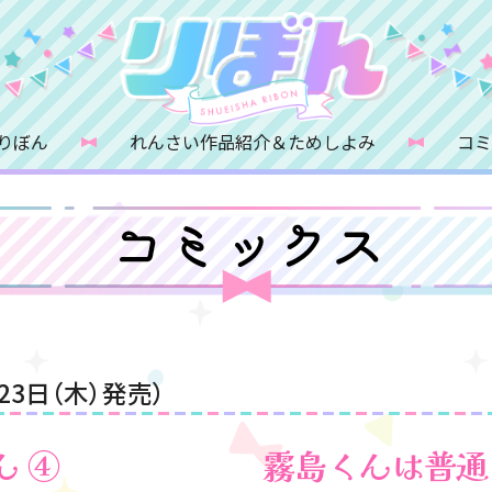
りぼん
れんさい作品紹介＆ためしよみ
コ
23日（木）発売）
ん
④
霧島くんは普通