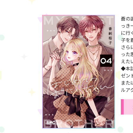
蒼の
っき
に行
子を
さら
った
えた
◆本
ゼン
また
ルア