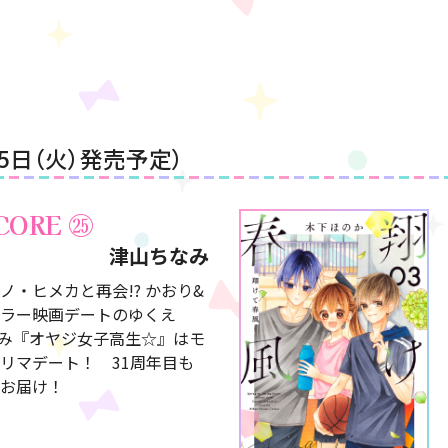
25日（火）発売予定）
CORE
㉕
津山ちなみ
ノ・ヒメカと再会!? かおり&
ラー映画デートのゆくえ
じみ『オヤジ女子高生☆』はモ
リマデート！ 31周年目も
お届け！