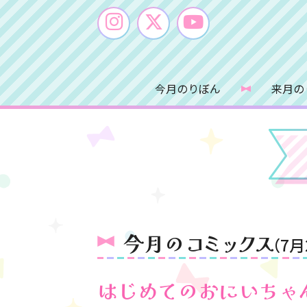
今月のりぼん
来月の
今月の
コミックス
（7月
はじめてのおにいちゃ