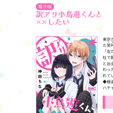
電子版
訳アリ小鳥遊くんと
××したい
東京
た
笑
「友
社で
と出
わっ
れて
◆極
ハチ