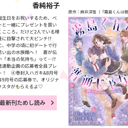
香純裕子
原作：麻井深雪（『霧島くんは普
誕生日をお祝いするため、べ
ーと一緒にプレゼントを買い
くこころ。だけど2人でいる様
蒼に目撃されて大ピンチ!?
に、中学の頃に初デートで行
思い出の水族館へ！ 蒼が伝
い「本当の気持ち」って…!?
誌連動企画の応募者全員プレ
ト！ ④巻封入ハガキ&8月号
は9月号の応募券で、オリジナ
クスタがもらえるよ♡
最新刊ためし読み