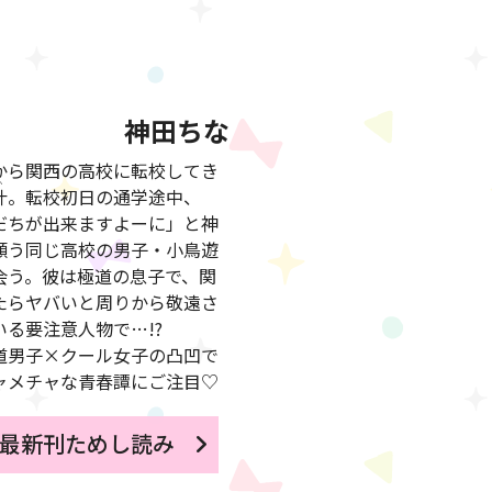
神田ちな
から関西の高校に転校してき
叶
。転校初日の通学途中、
だちが出来ますよーに」と神
願う同じ高校の男子・小鳥遊
会う。彼は極道の息子で、関
たらヤバいと周りから敬遠さ
いる要注意人物で…!?
道男子×クール女子の凸凹で
ャメチャな青春譚にご注目♡
最新刊ためし読み