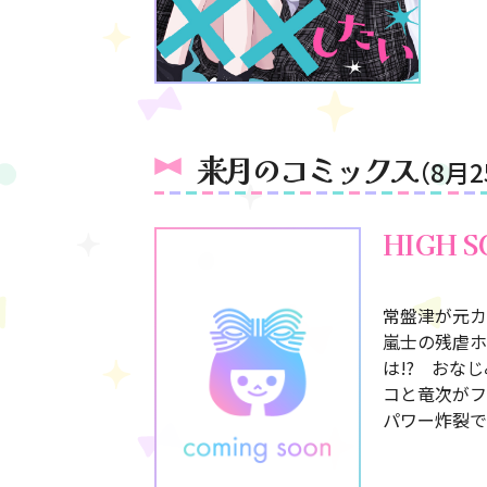
来月のコミックス
（8月
HIGH S
常盤津が元カ
嵐士の残虐ホ
は!? おな
コと竜次がフ
パワー炸裂で