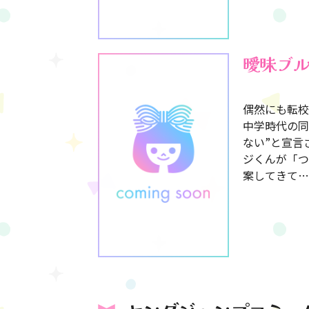
曖昧ブ
偶然にも転校
中学時代の同
ない”と宣言
ジくんが「つ
案してきて…!