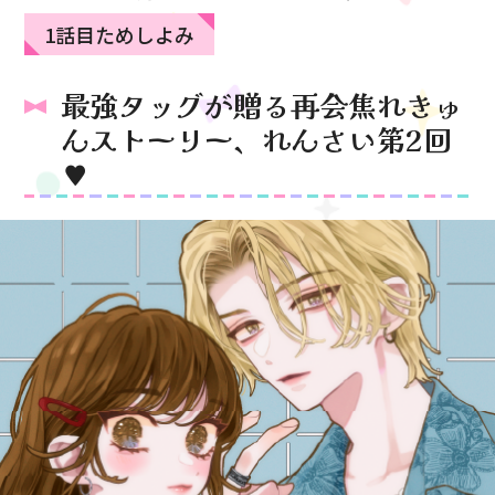
1話目ためしよみ
最強タッグが贈る再会焦れきゅ
んストーリー、れんさい第2回
♥