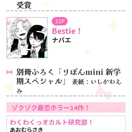
受賞
32P
Bestie！
ナバエ
別冊ふろく「りぼんmini 新学
期スペシャル」
表紙：いしかわえ
み
ゾクゾク最恐ホラー14作！
わくわくっオカルト研究部！
あおむらさき