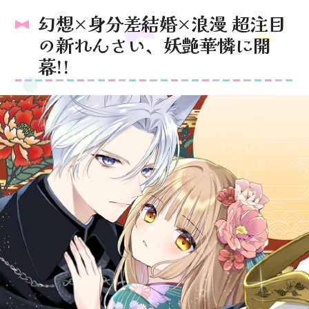
幻想×身分差結婚×浪漫 超注目
の新れんさい、妖艶華憐に開
幕!!