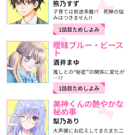
熊乃すず
子育ては前途多難!? 死神の悩
みはつきません!!
1話目ためしよみ
曖昧ブルー・ビース
ト
酒井まゆ
推しとの“秘密”の関係に変化が
―!?
1話目ためしよみ
美神くんの
艶やかな
秘め事
梨乃あり
大声援にお応えしてまたまた二