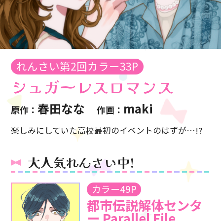
れんさい第2回カラー33P
シュガーレスロマンス
春田なな
maki
原作：
作画：
楽しみにしていた高校最初のイベントのはずが…!?
大人気れんさい中!
カラー49P
都市伝説解体センタ
ー
Parallel File