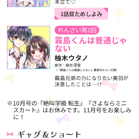
本立て♡
1話目ためしよみ
れんさい第2回
霧島くんは普通じゃ
ない
柚木ウタノ
原作：麻井深雪
（『霧島くんは普通じゃない』集英社みらい文庫）
霧島兄弟の力になりたい美羽が
決意したことは…!?
※10月号の『絶叫学級 転生』『さよならミニ
スカート』はお休みです。11月号をお楽しみ
に！
ギャグ＆ショート