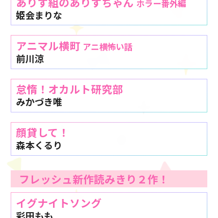
ありす組のありすちゃん
ホラー番外編
姫会まりな
アニマル横町
アニ横怖い話
前川涼
怠惰！オカルト研究部
みかづき唯
顔貸して！
森本くるり
フレッシュ新作読みきり２作！
イグナイトソング
彩田もも