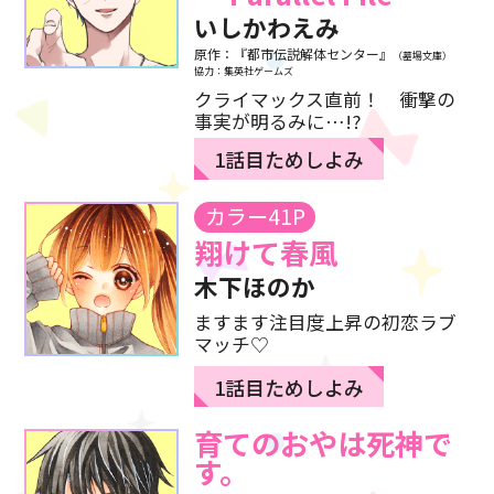
いしかわえみ
原作：『都市伝説解体センター』
（墓場文庫）
協力：集英社ゲームズ
クライマックス直前！ 衝撃の
事実が明るみに…!?
1話目ためしよみ
カラー41P
翔けて春風
木下ほのか
ますます注目度上昇の初恋ラブ
マッチ♡
1話目ためしよみ
育てのおやは死神で
す。