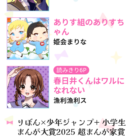
ありす組の
ありすち
ゃん
姫会まりな
読みきり6P
春日井くんは
ワルに
なれない
漁利漁利ス
りぼん×少年ジャンプ+ 小学生
まんが大賞2025 超まんが家賞