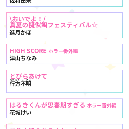
佐和田米
\おいでよ！/
真夏の擬似餌フェスティバル☆
進月かほ
HIGH SCORE
ホラー番外編
津山ちなみ
とびらあけて
なめ
かた
ふ
めい
行
方
不
明
はるきくんが思春期すぎる
ホラー番外編
花城けい