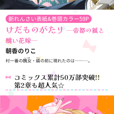
新れんさい表紙&巻頭カラー59P
けだものがたり
─帝都の狐と
醜い花嫁─
朝香のりこ
しこめ
りん
村一番の
醜女
・
燐
の前に現れたのは──…。
コミックス累計50万部突破!!
第2章も超人気☆